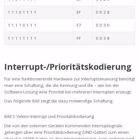
1 1 1 0 1 1 1 1
EF
0 0 2 8
1 1 1 1 0 1 1 1
F7
0 0 3 0
1 1 1 1 1 1 1 1
FF
0 0 3 8
Interrupt-/Prioritätskodierung
Für eine funktionierende Hardware zur Interruptsteuerung benötigt
man eine Schaltung, die die Kennung und die – wie bei der
Software-Lösung eine Priorität bei mehreren Interrupten erzeugt.
Das folgende Bild zeigt die dazu notwendige Schaltung.
Bild 5 Vektor-Interrupt und Prioritätskodierung
Die von den externen Geräten kommenden Interruptsignale
gelangen über eine Prioritätskodierung (UND-Gatter) zum einen
über das ODER-Gatter an den Interrupteingang, zum anderen wird