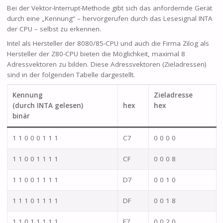
Bei der Vektor-Interrupt-Methode gibt sich das anfordernde Gerät
durch eine „Kennung“ – hervorgerufen durch das Lesesignal INTA
der CPU – selbst zu erkennen.
Intel als Hersteller der 8080/85-CPU und auch die Firma Zilog als
Hersteller der Z80-CPU bieten die Möglichkeit, maximal 8
Adressvektoren zu bilden. Diese Adressvektoren (Zieladressen)
sind in der folgenden Tabelle dargestellt.
Kennung
Zieladresse
(durch INTA gelesen)
hex
hex
binär
1 1 0 0 0 1 1 1
C7
0 0 0 0
1 1 0 0 1 1 1 1
CF
0 0 0 8
1 1 0 0 1 1 1 1
D7
0 0 1 0
1 1 1 0 1 1 1 1
DF
0 0 1 8
1 1 0 1 1 1 1 1
E7
0 0 2 0