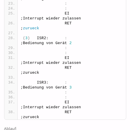
:
:
                  EI                      
;Interrupt wieder zulassen
                  RET                     
;
zurueck
(
3
)
   ISR2:       
:
;Bedienung von Gerät 
2
:
:
                  EI                      
;Interrupt wieder zulassen
                  RET                     
;zurueck
      ISR3:       
:
;Bedienung von Gerät 
3
:
:
                  EI                      
;Interrupt wieder zulassen
                  RET                     
;zurueck
Ablauf: