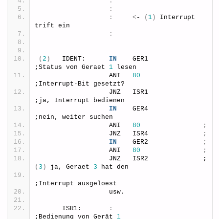
:
:
:
<
- 
(
1
)
 Interrupt 
trift ein
:
(
2
)
   IDENT:      
IN
    GER1              
;Status von Geraet 
1
 lesen
                  ANI   
80
;Interrupt-Bit gesetzt?
                  JNZ   ISR1              
;ja, Interrupt bedienen
IN
    GER4              
;nein, weiter suchen
                  ANI   
80
;
                  JNZ   ISR4              
;
IN
    GER2              
;
                  ANI   
80
;
                  JNZ   ISR2              ;
(
3
)
 ja, Geraet 
3
 hat den
;Interrupt ausgeloest
                  usw.
      ISR1:       
:
;Bedienung von Gerät 
1