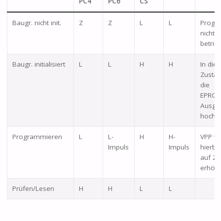
PC4
PC6
CS
Baugr. nicht init.
Z
Z
L
L
Progr
nicht
betrie
Baugr. initialisiert
L
L
H
H
In die
Zustan
die
EPROM
Ausgä
hocho
Programmieren
L
L-
H
H-
VPP wi
Impuls
Impuls
hierbe
auf 24
erhöht
Prüfen/Lesen
H
H
L
L