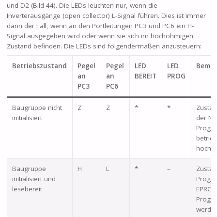
und D2 (Bild 44). Die LEDs leuchten nur, wenn die
Inverterausgänge (open collector) L-Signal führen. Dies ist immer
dann der Fall, wenn an den Portleitungen PC3 und PC6 ein H-
Signal ausgegeben wird oder wenn sie sich im hochohmigen
Zustand befinden. Die LEDs sind folgendermaßen anzusteuern:
Betriebszustand
Pegel
Pegel
LED
LED
Bemer
an
an
BEREIT
PROG
PC3
PC6
Baugruppe nicht
Z
Z
*
*
Zustan
initialisiert
der Ne
Progra
betrieb
hocho
Baugruppe
H
L
*
–
Zustan
initialisiert und
Progr
lesebereit
EPROM
Prog.-
werde