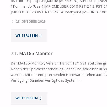
RST/Interrupt-Sprungtabelle (8085-CPU) Adresse (h) Bez
1Kommando (User) JMP CMDUSER 0010 RST 2 1.8 RST 2A
JMP FC8F 0020 RST 4 1.8 RST 4Breakpoint JMP BREAK 002
28. OKTOBER 2023
"MFA
WEITERLESEN
–
7.1. MAT85 Monitor
MAT85
Der MAT85-Monitor, Version 1.8 von 12/1981 stellt die 
SPRUNGTABELLE/ROUTINEN"
Neben der Speicherbearbeitung (lesen und schreiben in 
werden. Mit der entsprechenden Hardware stehen auch Lad
Verfügung. Daneben verfügt das System …
"7.1.
WEITERLESEN