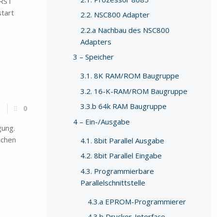
 RST
tart
2.2. NSC800 Adapter
2.2.a Nachbau des NSC800
Adapters
3 – Speicher
3.1. 8K RAM/ROM Baugruppe
3.2. 16-K-RAM/ROM Baugruppe
3.3.b 64k RAM Baugruppe
0
4 – Ein-/Ausgabe
gung.
ochen
4.1. 8bit Parallel Ausgabe
4.2. 8bit Parallel Eingabe
4.3. Programmierbare
Parallelschnittstelle
4.3.a EPROM-Programmierer
4.3.b Drucker-Interface