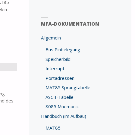
AT85-
elen
MFA-DOKUMENTATION
Allgemein
Bus Pinbelegung
Speicherbild
Interrupt
Portadressen
MAT85 Sprungtabelle
ung
ASCII-Tabelle
und des
8085 Mnemonic
Handbuch (im Aufbau)
MAT85