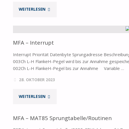
"DER
WEITERLESEN
VIDEO
8.2-
MFA – Interrupt
KARTE
Interrupt Priorität Datenbyte Sprungadresse Beschreibu
BEINE
003Ch L-H FlankeH-Pegel wird bis zur Annahme gespeiche
002Ch L-H FlankeH-Pegel bis zur Annahme Variable …
MACHEN"
28. OKTOBER 2023
"MFA
WEITERLESEN
–
MFA – MAT85 Sprungtabelle/Routinen
INTERRUPT"