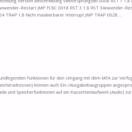
eichnung Version Beschreibung VektorSprungziel 0008 RST 1 1.8
nwender-Restart JMP FC8C 0018 RST 3 1.8 RST 3Anwender-Res
4 TRAP 1.8 Nicht maskierbarer Interrupt JMP TRAP 0028 …
grundlegenden Funktionen für den Umgang mit dem MFA zur Verfü
Speicheradressen) können auch Ein-/Ausgabebaugruppen angespr
e und Speicherfunktionen auf ein Kassettenlaufwerk (Audio) zur