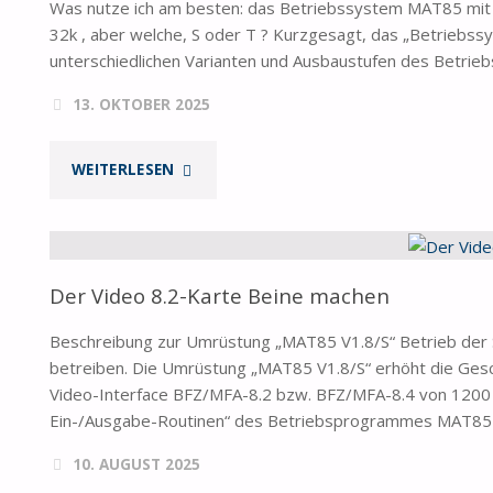
Was nutze ich am besten: das Betriebssystem MAT85 mit o
32k , aber welche, S oder T ? Kurzgesagt, das „Betriebss
unterschiedlichen Varianten und Ausbaustufen des Betri
13. OKTOBER 2025
"BETRIEBSSYSTEM
WEITERLESEN
MAT85
MIT
Der Video 8.2-Karte Beine machen
+
Beschreibung zur Umrüstung „MAT85 V1.8/S“ Betrieb der
ODER
betreiben. Die Umrüstung „MAT85 V1.8/S“ erhöht die Ge
Video-Interface BFZ/MFA-8.2 bzw. BFZ/MFA-8.4 von 1200 Bi
DOCH
Ein-/Ausgabe-Routinen“ des Betriebsprogrammes MAT85 
32K?"
10. AUGUST 2025