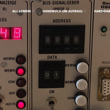
Zum
ALLGEMEIN
HANDBUCH (IM AUFBAU)
HARDWAR
Inhalt
springen