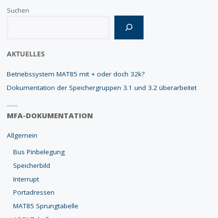
Suchen
FÜR
DIE
Wenn die Ergebnisse der automatischen Vervollständigung verfügbar
AUSBILDUNG"
AKTUELLES
Betriebssystem MAT85 mit + oder doch 32k?
Dokumentation der Speichergruppen 3.1 und 3.2 überarbeitet
MFA-DOKUMENTATION
Allgemein
Bus Pinbelegung
Speicherbild
Interrupt
Portadressen
MAT85 Sprungtabelle