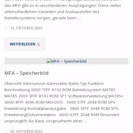
des MFA gibt es in verschiedenen Ausprägungen. Diese vielen
unterschiedlichen Varianten und Ausbaustufen des
Betriebssystems sorgen, gerade beim …
13. OKTOBER 2025
"BETRIEBSSYSTEM
WEITERLESEN
MAT85
MIT
MFA – Speicherbild
+
Übersicht Adressevon Adressebis Bytes Typ Funktion
Beschreibung 0000 1FFF 8192 ROM Betriebssystem MAT85
ODER
MAT85 2000 3FFF 8192 ROM SP1 Softwareerweiterung MAT85+
4000 4FFF 4096 ROM Mini-DOS 5000 57FF 2048 ROM SPS-
DOCH
Erweiterung Kontaktplanausgabe 5800 5FFF 2048 ROM SPS-
ErweiterungDokumentation 6000 67FF 2048 RAM Reserviert
32K?"
ursprünglich für Basic vorgesehenIn einer …
28. OKTOBER 2023