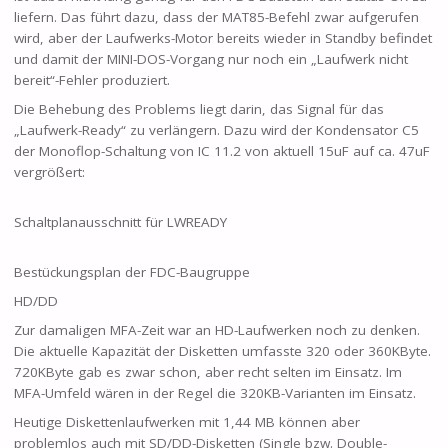
liefern. Das führt dazu, dass der MAT85-Befehl zwar aufgerufen
wird, aber der Laufwerks-Motor bereits wieder in Standby befindet
und damit der MINI-DOS-Vorgang nur noch ein „Laufwerk nicht
bereit“-Fehler produziert.
Die Behebung des Problems liegt darin, das Signal für das
„Laufwerk-Ready“ zu verlängern. Dazu wird der Kondensator C5
der Monoflop-Schaltung von IC 11.2 von aktuell 15uF auf ca. 47uF
vergrößert:
Schaltplanausschnitt für LWREADY
Bestückungsplan der FDC-Baugruppe
HD/DD
Zur damaligen MFA-Zeit war an HD-Laufwerken noch zu denken.
Die aktuelle Kapazität der Disketten umfasste 320 oder 360KByte.
720KByte gab es zwar schon, aber recht selten im Einsatz. Im
MFA-Umfeld wären in der Regel die 320KB-Varianten im Einsatz.
Heutige Diskettenlaufwerken mit 1,44 MB können aber
problemlos auch mit SD/DD-Disketten (Single bzw. Double-