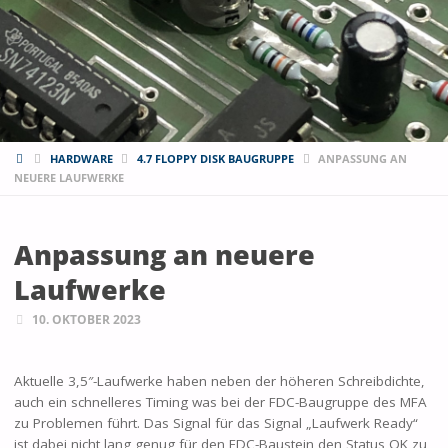
START
HARDWARE
4.7 FLOPPY DISK BAUGRUPPE
ANPASSUNG AN
NEUERE LAUFWERKE
Anpassung an neuere
Laufwerke
10. OKTOBER 2023
Aktuelle 3,5″-Laufwerke haben neben der höheren Schreibdichte,
auch ein schnelleres Timing was bei der FDC-Baugruppe des MFA
zu Problemen führt. Das Signal für das Signal „Laufwerk Ready“
ist dabei nicht lang genug für den FDC-Baustein den Status OK zu